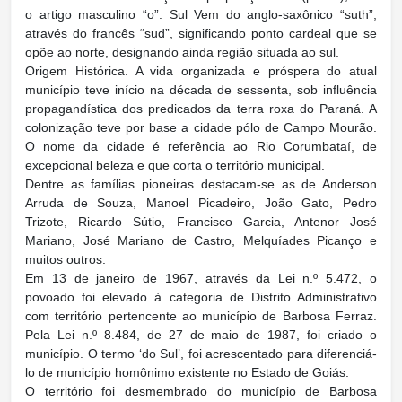
o artigo masculino “o”. Sul Vem do anglo-saxônico “suth”,
através do francês “sud”, significando ponto cardeal que se
opõe ao norte, designando ainda região situada ao sul.
Origem Histórica. A vida organizada e próspera do atual
município teve início na década de sessenta, sob influência
propagandística dos predicados da terra roxa do Paraná. A
colonização teve por base a cidade pólo de Campo Mourão.
O nome da cidade é referência ao Rio Corumbataí, de
excepcional beleza e que corta o território municipal.
Dentre as famílias pioneiras destacam-se as de Anderson
Arruda de Souza, Manoel Picadeiro, João Gato, Pedro
Trizote, Ricardo Sútio, Francisco Garcia, Antenor José
Mariano, José Mariano de Castro, Melquíades Picanço e
muitos outros.
Em 13 de janeiro de 1967, através da Lei n.º 5.472, o
povoado foi elevado à categoria de Distrito Administrativo
com território pertencente ao município de Barbosa Ferraz.
Pela Lei n.º 8.484, de 27 de maio de 1987, foi criado o
município. O termo ‘do Sul’, foi acrescentado para diferenciá-
lo de município homônimo existente no Estado de Goiás.
O território foi desmembrado do município de Barbosa