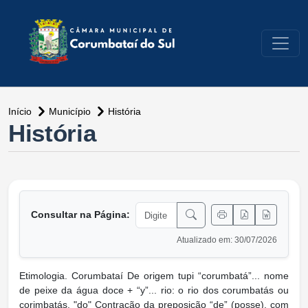
conteúdo do menu
Início
Município
História
conteúdo principal
História
Consultar na Página:
Atualizado em: 30/07/2026
Etimologia. Corumbataí De origem tupi “corumbatá”... nome
de peixe da água doce + “y”... rio: o rio dos corumbatás ou
corimbatás. "do" Contração da preposição “de” (posse), com