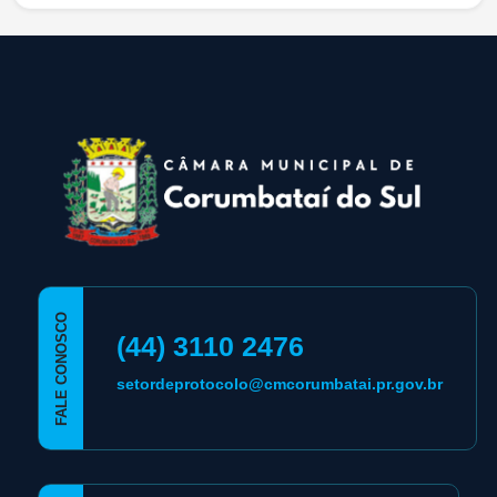
conteúdo
rodapé
FALE CONOSCO
(44) 3110 2476
setordeprotocolo@cmcorumbatai.pr.gov.br