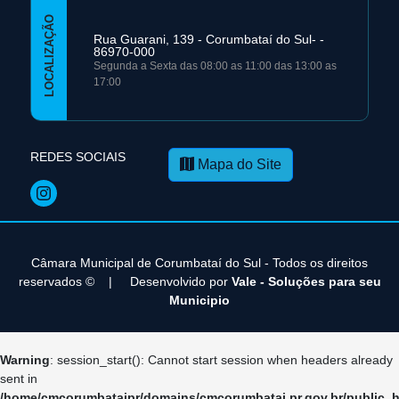
LOCALIZAÇÃO
Rua Guarani, 139 - Corumbataí­ do Sul- -
86970-000
Segunda a Sexta das 08:00 as 11:00 das 13:00 as
17:00
REDES SOCIAIS
Mapa do Site
Câmara Municipal de Corumbataí­ do Sul - Todos os direitos
reservados ©
|
Desenvolvido por
Vale - Soluções para seu
Municipio
Warning
: session_start(): Cannot start session when headers already
sent in
/home/cmcorumbataipr/domains/cmcorumbatai.pr.gov.br/public_h