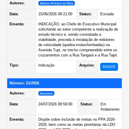
Autores:
Selcino Pinheiro da Silva
Data:
15/06/2026 09:21:00
Status:
Enviada
Ementa:
INDICAÇÃO, ao Chefe do Executivo Municipal
solicitando ao setor competente a realização de
estudo técnico e, sendo constatada a
viabilidade, proceda à instalação de redutores
de velocidade (quebra-molas/lombadas) na
Avenida Tupi, no trecho compreendido entre os
cruzamentos com a Rua Tangará e a Rua Tapir.
Tipo:
Indicação
Arquivo:
BAIXAR
Número: 21/2026
Autores:
Executivo
Data:
24/07/2026 08:59:00
Status:
Em
Andamento
Ementa:
Dispõe sobre inclusão de metas no PPA 2026-
2029, bem como as metas prioritárias da LDO