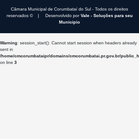
Câmara Municipal de Corumbataí­ do Sul - Todos os direitos
reservados ©
|
Desenvolvido por
Vale - Soluções para seu
Municipio
Warning
: session_start(): Cannot start session when headers already
sent in
/home/cmcorumbataipr/domains/cmcorumbatai.pr.gov.br/public_h
on line
3