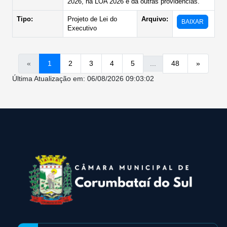
2026, na LOA 2026 e da outras providencias.
Tipo:
Projeto de Lei do
Arquivo:
BAIXAR
Executivo
«
1
2
3
4
5
...
48
»
Última Atualização em: 06/08/2026 09:03:02
conteúdo
rodapé