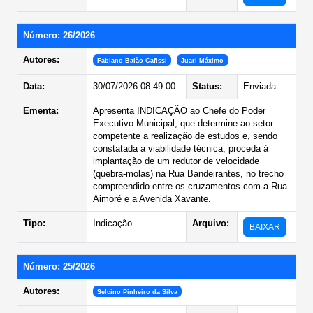
Número: 26/2026
Autores:
Fabiano Baião Cafissi
Juari Máximo
Data:
30/07/2026 08:49:00
Status:
Enviada
Ementa:
Apresenta INDICAÇÃO ao Chefe do Poder
Executivo Municipal, que determine ao setor
competente a realização de estudos e, sendo
constatada a viabilidade técnica, proceda à
implantação de um redutor de velocidade
(quebra-molas) na Rua Bandeirantes, no trecho
compreendido entre os cruzamentos com a Rua
Aimoré e a Avenida Xavante.
Tipo:
Indicação
Arquivo:
BAIXAR
Número: 25/2026
Autores:
Selcino Pinheiro da Silva